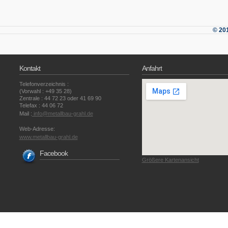
© 20
Kontakt
Anfahrt
Telefonverzeichnis :
(Vorwahl : +49 35 28)
Zentrale : 44 72 23 oder 41 69 90
Telefax : 44 06 72
Mail :
info@metallbau-grahl.de
Web-Adresse:
www.metallbau-grahl.de
Facebook
Größere Kartenansicht